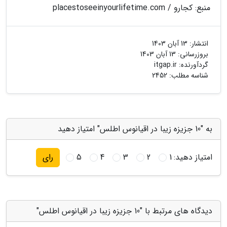
منبع: کجارو / placestoseeinyourlifetime.com
انتشار:
13 آبان 1403
بروزرسانی:
13 آبان 1403
گردآورنده:
itgap.ir
شناسه مطلب: 2452
به "10 جزیزه زیبا در اقیانوس اطلس" امتیاز دهید
امتیاز دهید:
1
2
3
4
5
رای
دیدگاه های مرتبط با "10 جزیزه زیبا در اقیانوس اطلس"