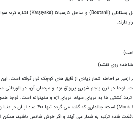
از دیگر سواحل واقع در شهر ازمیر می توان به ساحل بستانلی (Bostanli) و ساحل کارسیاکا (ıyaka
ر دارند.
(مشاهده روی نقشه)
ل غرب شهر ازمیر در احاطه شمار زیادی از قایق های کوچک قرار گرفته است. این
. فوجا در قرن پنجم شهری پررونق بود و مردمان آن، دریانوردانی م
 تردد کشتی ها به دریای سیاه، دریای اژه و مدیترانه است. فوجا همچ
زیستگاه یک گونه نادر به نام فک های راهب (Monk Seal) است؛ جانداری که گفته می گردد تنها 400 عد
محافظت شده ترکیه به شمار می آیند و اگر خوش شانس باشید، ممکن 