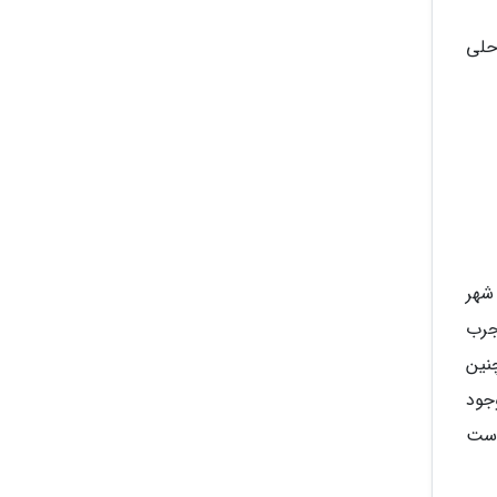
Karş) اشاره کرد؛ سواحلی
 شهر
جرب
نین
د از آن در دنیا وجود
است