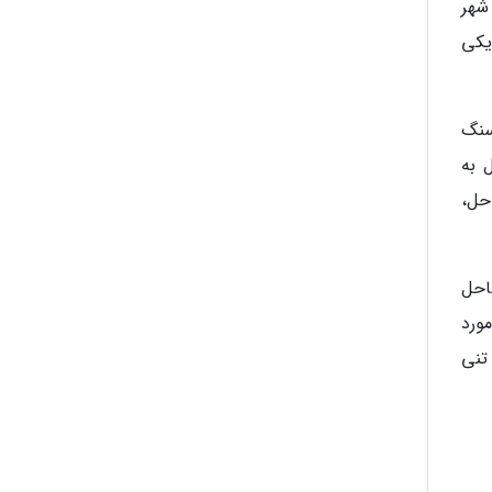
شهر
هر باستانی چاندارلی (Çandarlı) در نزدیکی
سنگ
 به
حل،
احل
ورد
تنی