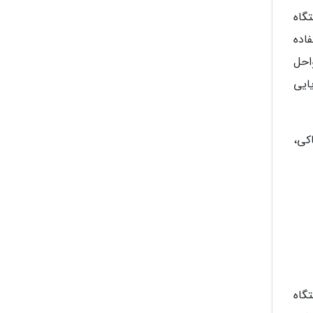
گاه
اده
احل
ایی
اکی،
امتگاه