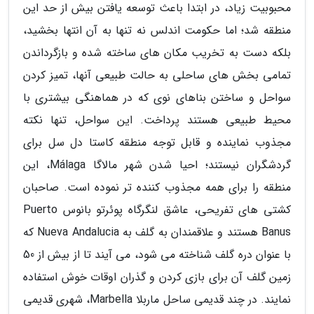
محبوبیت زیاد، در ابتدا باعث توسعه یافتن بیش از حد این
منطقه شد؛ اما حکومت اندلس نه تنها به آن انتها بخشید،
بلکه دست به تخریب مکان های ساخته شده و بازگرداندن
تمامی بخش های ساحلی به حالت طبیعی آنها، تمیز کردن
سواحل و ساختن بناهای نوی که در هماهنگی بیشتری با
محیط طبیعی هستند پرداخت. این سواحل، تنها نکته
مجذوب نماینده و قابل توجه منطقه کاستا دل سل برای
گردشگران نیستند؛ احیا شدن شهر مالاگا Málaga، این
منطقه را برای همه مجذوب کننده تر نموده است. صاحبان
کشتی های تفریحی، عاشق لنگرگاه پوئرتو بانوس Puerto
Banus هستند و علاقمندان به گلف به Nueva Andalucia که
با عنوان دره گلف شناخته می شود، می آیند تا از بیش از 50
زمین گلف آن برای بازی کردن و گذران اوقات خوش استفاده
نمایند. در چند قدیمی ساحل ماربلا Marbella، شهری قدیمی