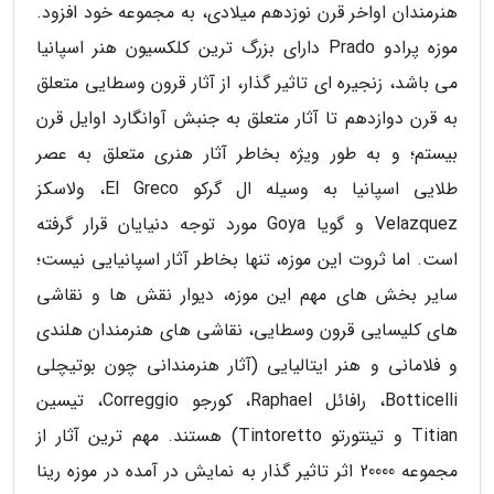
هنرمندان اواخر قرن نوزدهم میلادی، به مجموعه خود افزود.
موزه پرادو Prado دارای بزرگ ترین کلکسیون هنر اسپانیا
می باشد، زنجیره ای تاثیر گذار، از آثار قرون وسطایی متعلق
به قرن دوازدهم تا آثار متعلق به جنبش آوانگارد اوایل قرن
بیستم؛ و به طور ویژه بخاطر آثار هنری متعلق به عصر
طلایی اسپانیا به وسیله ال گرکو El Greco، ولاسکز
Velazquez و گویا Goya مورد توجه دنیایان قرار گرفته
است. اما ثروت این موزه، تنها بخاطر آثار اسپانیایی نیست؛
سایر بخش های مهم این موزه، دیوار نقش ها و نقاشی
های کلیسایی قرون وسطایی، نقاشی های هنرمندان هلندی
و فلامانی و هنر ایتالیایی (آثار هنرمندانی چون بوتیچلی
Botticelli، رافائل Raphael، کورجو Correggio، تیسین
Titian و تینتورتو Tintoretto) هستند. مهم ترین آثار از
مجموعه 20000 اثر تاثیر گذار به نمایش در آمده در موزه رینا