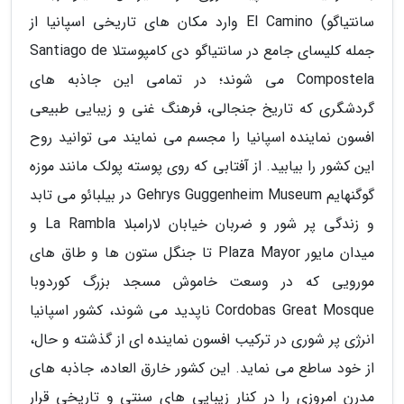
سانتیاگو) El Camino وارد مکان های تاریخی اسپانیا از
جمله کلیسای جامع در سانتیاگو دی کامپوستلا Santiago de
Compostela می شوند؛ در تمامی این جاذبه های
گردشگری که تاریخ جنجالی، فرهنگ غنی و زیبایی طبیعی
افسون نماینده اسپانیا را مجسم می نمایند می توانید روح
این کشور را بیابید. از آفتابی که روی پوسته پولک مانند موزه
گوگنهایم Gehrys Guggenheim Museum در بیلبائو می تابد
و زندگی پر شور و ضربان خیابان لارامبلا La Rambla و
میدان مایور Plaza Mayor تا جنگل ستون ها و طاق های
مورویی که در وسعت خاموش مسجد بزرگ کوردوبا
Cordobas Great Mosque ناپدید می شوند، کشور اسپانیا
انرژی پر شوری در ترکیب افسون نماینده ای از گذشته و حال،
از خود ساطع می نماید. این کشور خارق العاده، جاذبه های
مدرن امروزی را در کنار زیبایی های سنتی و تاریخی قرار