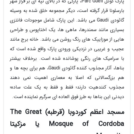
پارک گوئل Parc Güell، پارکی که در بالای تپه ای بر فراز شهر
بارسلونا قرار گرفته است، دیگر مجموعه خلق شده به وسیله
گائودی Gaudi می باشد. این پارک شامل موجودات فانتزی
بسیاری مانند سمندرها، ماهی ها، یک اختاپوس و طراحی
هایی از موزاییک های رنگ روشن می باشد. خانه برج مانند
عجیب و غریبی در نزدیکی ورودی پارک واقع شده است که
با سرامیک های رنگی پوشانده شده است. برخلاف بیشتر
بناها، آثار مجذوب کننده گائودی Gaudi، هم برای بچه ها و
هم بزرگسالانی که اصلا به معماری اهمیت نمی دهند
مجذوب کنندهیت دارند؛ فقط و فقط به یک علت ساده؛
دیدنی این بناها به طرز فوق العاده ای سرگرم نماینده است.
مسجد اعظم کوردوبا (قرطبه) The Great
Mosque of Cordoba یا مزکیتا