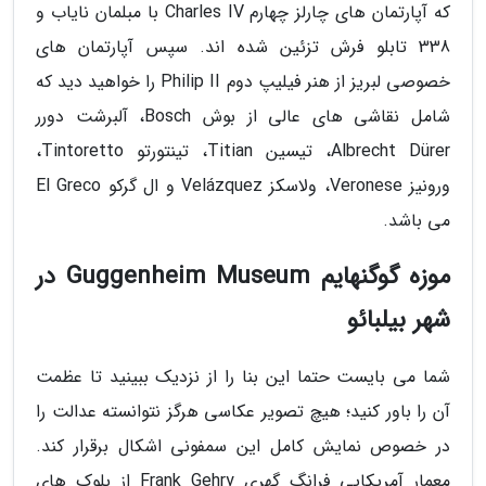
که آپارتمان های چارلز چهارم Charles IV با مبلمان نایاب و
338 تابلو فرش تزئین شده اند. سپس آپارتمان های
خصوصی لبریز از هنر فیلیپ دوم Philip II را خواهید دید که
شامل نقاشی های عالی از بوش Bosch، آلبرشت دورر
Albrecht Dürer، تیسین Titian، تینتورتو Tintoretto،
ورونیز Veronese، ولاسکز Velázquez و ال گرکو El Greco
می باشد.
موزه گوگنهایم Guggenheim Museum در
شهر بیلبائو
شما می بایست حتما این بنا را از نزدیک ببینید تا عظمت
آن را باور کنید؛ هیچ تصویر عکاسی هرگز نتوانسته عدالت را
در خصوص نمایش کامل این سمفونی اشکال برقرار کند.
معمار آمریکایی فرانگ گهری Frank Gehry از بلوک های