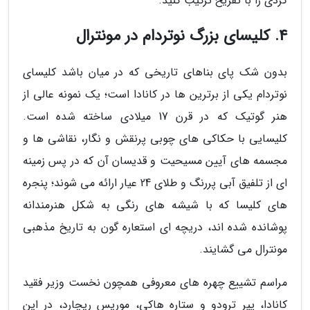
گردی را با تفریح ترکیب کنید.
4. کلیسای بزرگ نوتردام در مونترال
بدون شک پای بناهای تاریخی که در میان باشد کلیسای
نوتردام یکی از برترین ها در کانادا است؛ یک نمونه عالی از
هنر گوتیک که در قرن 17 میلادی ساخته شده است.
کلیسایی با حکاکی های چوبی پرنقش و نگار، نقاشی ها و
مجسمه های آیین مسیحیت و قدیسان آن که در پس زمینه
ای از تلفیق آبی پررنگ و طلای 24 عیار ارائه می شوند؛ پنجره
های کلیسا که با شیشه های رنگی به شکل هنرمندانه
پوشانده شده اند، دریچه ای استعاره گون به تاریخ مذهبی
مونترال می گشایند.
مراسم تشییع چهره های معروفی همچون نخست وزیر فقید
کانادا، پیر ترودو و ستاره هاکی، موریس ریچارد، در این