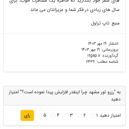
های سفر خود بگذارید که خاطره یک مسافرت خوب، برای
سال های زیادی در فکر شما و عزیزانتان می ماند.
منبع: تاپ تراول
انتشار:
19 مهر 1403
بروزرسانی:
19 مهر 1403
گردآورنده:
itgap.ir
شناسه مطلب: 2436
به "رزرو تور مشهد چرا اینقدر افزایش پیدا نموده است؟" امتیاز
دهید
امتیاز دهید:
1
2
3
4
5
رای