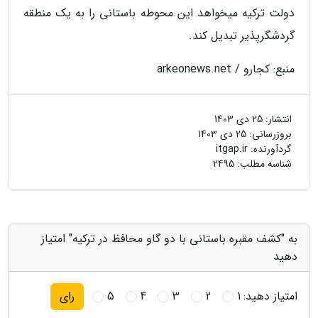
دولت ترکیه میخواهد این محوطه باستانی را به یک منطقه
گردشگرپذیر تبدیل کند.
منبع: کجارو / arkeonews.net
انتشار:
25 دی 1403
بروزرسانی:
25 دی 1403
گردآورنده:
itgap.ir
شناسه مطلب: 2495
به "کشف مقبره باستانی با دو گاو محافظ در ترکیه" امتیاز
دهید
امتیاز دهید:
1
2
3
4
5
رای