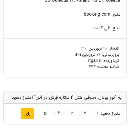
Sofokleous 26, Athina 105 52, Greece
منبع: booking.com
منبع: الی گشت
انتشار:
26 فروردین 1401
بروزرسانی:
26 فروردین 1401
گردآورنده:
itgap.ir
شناسه مطلب: 2114
به "تور یونان: معرفی هتل 4 ستاره فِرِش در آتن" امتیاز دهید
امتیاز دهید:
1
2
3
4
5
رای