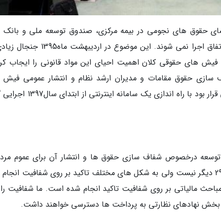
ل پس از ماجرای افشای حقوق های نجومی در بیمه مرکزی، صندوق توسعه ملی و بانک
دولتی، قوانین مصوب برای جلوگیری از تکرار این اتفاق اجرا نمی شوند. این موضوع در اردی
 فیش های حقوقی کلان اهمیت احیای این مواد قانونی را ایجاب کرد
شم توسعه(1401-1396) برای شفاف سازی حقوق مقامات و مدیران ارشد نظام و انتشار عمومی فی
حقوقی آنان یکی از این قوانین بود. این بند قانونی قرار بود با راه اندازی یک سامان
 سرنوشت ماده29 برنامه ششم توسعه درخصوص شفاف سازی حقوق ها و انتشار آن برای عموم مر
خبرنگاران گفت: مواد کاملا تغییر نموده است. ماده29 دیگر نیست ولی به شکل های مختلف تاکید بر روی شفافیت انج
مباحث مالیاتی بر روی شفافیت تاکید انجام شده است. ما شفافیت را ت
 این بخش نهادهای نظارتی به پرداخت ها دسترسی خواهند داشت.