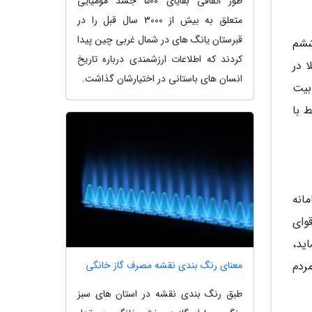
طور اتفاقی بقایای 500 جسد مومیایی
متعلق به بیش از 3000 سال قبل را در
قبرستان یانگ های در شمال غربی چین پیدا
مدافعان ماده29 در برنامه ششم
کردند که اطلاعات ارزشمندی درباره تاریخ
 در
انسان های باستانی در اختیارشان گذاشت.
بیت
 با
سامانه
وای
اید،
معنای رنگ بندی نقشه مصرف گاز خانگی
ردم
طبق رنگ بندی نقشه در استان های سبز