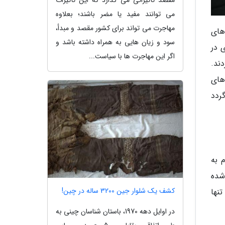
مقصد تأثیراتی می گذارد که این تأثیرات
می توانند مفید یا مضر باشند؛ بعلاوه
مهاجرت می تواند برای کشور مقصد و مبدأ،
 های
سود و زیان هایی به همراه داشته باشد و
بهشت ماه1395 جنجال زیادی در
اگر این مهاجرت ها با سیاست...
ند.
ش های
ه اینترنتی از ابتدای سال1397 اجرایی گردد
دم به
ام شده
کشف یک شلوار جین 3200 ساله در چین!
نها
در اوایل دهه 1970، باستان شناسان چینی به