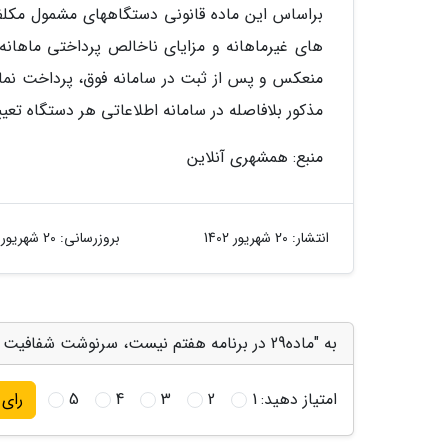
براساس این ماده قانونی دستگاههای مشمول مکلف ب
های غیرماهانه و مزایای ناخالص پرداختی ماهانه
منعکس و پس از ثبت در سامانه فوق، پرداخت نماین
مذکور بلافاصله در سامانه اطلاعاتی هر دستگاه تعی
منبع: همشهری آنلاین
انتشار:
20 شهریور 1402
بروزرسانی:
20 شهریور 1402
به "ماده29 در برنامه هفتم نیست، سرنوشت شفافیت حقوق ها پس از 7سال تعلل" امتیاز دهید
امتیاز دهید:
1
2
3
4
5
رای