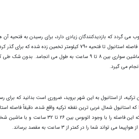
می گردد که بازدیدکنندگان زیادی دارد، برای رسیدن به فتحیه آن هم
استانبول دو راه زمینی و هوایی وجود دارد که دقیقاً فاصله استانبول تا فتحیه 790 کیلومتر تخمین زده شده که برای 
این فاصله با اتوبوس حدود 12 الی 13 ساعت و با ماشین سواری بین 8 تا 9 ساعت به طول می انجامد. بدون ش
نجام می گیرد.
ترکیه، از استانبول به این شهر بروید، ضروری است بدانید که برای رس
 که استانبول شمال غربی ترین نقطه ترکیه واقع شده، دقیقاً فاصله استا
تاوان حدود 1200 تا 1800 کیلومتر تخمین زده شده که این فاصله را با وجود اتوبوس بین 26 تا 32 ساعت