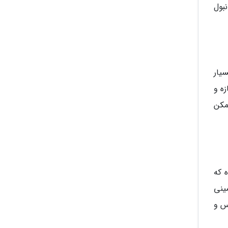
بول
 بسیار
ازه و
ممکن
ه که
زمینی
با وجود اتوبوس و