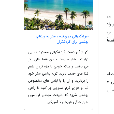
این
 راه
 با اتوبوس
خوشگذرانی در ویتنام ، سفر به ویتنام،
 قطعاً
بهشتی برای گردشگران
اگر از آن دست گردشگرانی هستید که بی
نهایت عاشق طبیعت دیدن فضا های بکر
می باشید و میانه خوبی با مزه کردن طعم
غذا های جدید دارید کوله پشتی سفر خود
صله
را بردارید و آن را با لباس های مخصوص
استانبول تا ازمیر حدود 480 تا 550 کیلومتر است که اگر با ماشین شخصی برای گذر از این مسافت اقدام کنید حدود 4 الی 5
آب و هوای گرم استوایی پر کنید تا راهی
ت و با قطار حدود 11 ساعت به طول
بهشتی شوید که طبیعت دیدنی آن میان
اخبار جنگی تاریخی با آمریکایی...