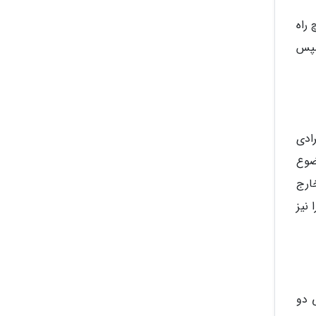
 راه
اهید بود و سپس
ای افرادی
ضوع
ارج
نیز
 دو