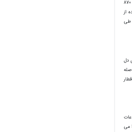
روز می تواند سفر شما را خاطره انگیزتر کند. قبل از هر چیز باید بدانید که فاصله استانبول تا مارماریس حدود 725 الی 870
 از
خواهید بود. طی
ی دل
صله
7 ساعت و از طریق قطار
عات
 آنکارا را می