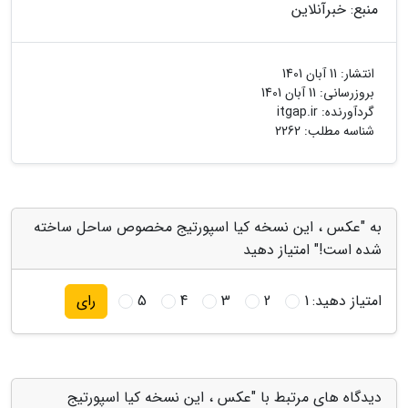
منبع: خبرآنلاین
انتشار:
11 آبان 1401
بروزرسانی:
11 آبان 1401
گردآورنده:
itgap.ir
شناسه مطلب: 2262
به "عکس ، این نسخه کیا اسپورتیج مخصوص ساحل ساخته
شده است!" امتیاز دهید
امتیاز دهید:
1
2
3
4
5
رای
دیدگاه های مرتبط با "عکس ، این نسخه کیا اسپورتیج