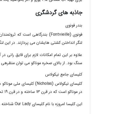
جاذبه های گردشگری
بندر فونوی
فونوی (Fontvieille) بندرگاهی است ک
لنگر انداختن کشتی هایشان می پردازند. در این لنگرگاه، فضای کافی برای 275 ک
علاوه بر این تمام امکانات لازم برای قایق رانی د
سنگ بود. از بالای صخره موناکو می توان منظرهی زیبا
کلیسای جامع نیکولاس
کلیسای نیکولاس (Nicholas) 
در موناکو است که در قرن 13 ساخته و در قرن 19 تخریب شده است.
این کلیسا امروزه با نام کلیسای Our Lady شناخته می گردد که به معنی بانوی معصوم است.