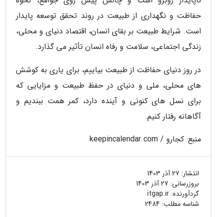
ناپایدار روبرو است و چالش پیش روی جوامع، نحوه
حفاظت و نگهداری از طبیعت در روند تحقق توسعه پایدار
است. شرایط طبیعت بر بقای انسان، اقتصاد دنیای و محلی،
زندگی اجتماعی، سلامت و رفاه انسان تأثیر می گذارد.
در روز دنیای حفاظت از طبیعت بیاییم، برای یاری به کوشش
های محلی، ملی و دنیای در حفظ طبیعت و مزایایی که
برای نسل های کنونی و آینده دارد، کمر همت ببندیم و
آگاهانه رفتار کنیم.
منبع: کجارو / keepincalendar.com
انتشار:
27 آذر 1403
بروزرسانی:
27 آذر 1403
گردآورنده:
itgap.ir
شناسه مطلب: 2484