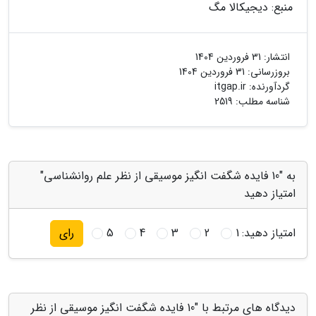
منبع: دیجیکالا مگ
انتشار:
31 فروردین 1404
بروزرسانی:
31 فروردین 1404
گردآورنده:
itgap.ir
شناسه مطلب: 2519
به "10 فایده شگفت انگیز موسیقی از نظر علم روانشناسی"
امتیاز دهید
امتیاز دهید:
1
2
3
4
5
رای
دیدگاه های مرتبط با "10 فایده شگفت انگیز موسیقی از نظر