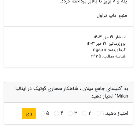
پله و 8 یورو با بالابر پرداخته گردد.
منبع: تاپ تراول
انتشار:
19 مهر 1403
بروزرسانی:
19 مهر 1403
گردآورنده:
itgap.ir
شناسه مطلب: 2435
به "کلیسای جامع میلان ، شاهکار معماری گوتیک در ایتالیا
Milan" امتیاز دهید
امتیاز دهید:
1
2
3
4
5
رای