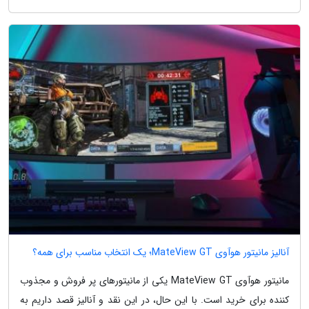
آنالیز مانیتور هوآوی MateView GT؛ یک انتخاب مناسب برای همه؟
مانیتور هوآوی MateView GT یکی از مانیتورهای پر فروش و مجذوب
کننده برای خرید است. با این حال، در این نقد و آنالیز قصد داریم به