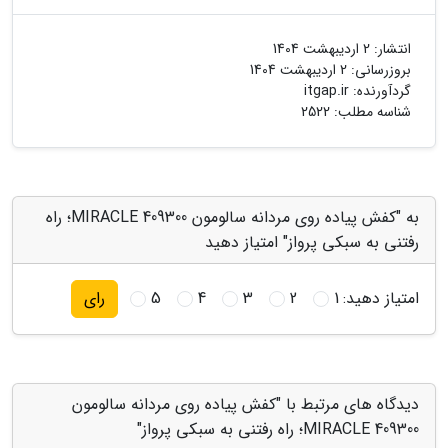
انتشار:
2 اردیبهشت 1404
بروزرسانی:
2 اردیبهشت 1404
گردآورنده:
itgap.ir
شناسه مطلب: 2522
به "کفش پیاده روی مردانه سالومون 409300 MIRACLE؛ راه
رفتنی به سبکی پرواز" امتیاز دهید
امتیاز دهید:
1
2
3
4
5
رای
دیدگاه های مرتبط با "کفش پیاده روی مردانه سالومون
409300 MIRACLE؛ راه رفتنی به سبکی پرواز"