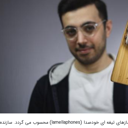
کالیمبا یک ساز آفریقایی است و جزو خانواده ی سازهای تیغه ای خودصدا (lamellaphones) محسوب می گر