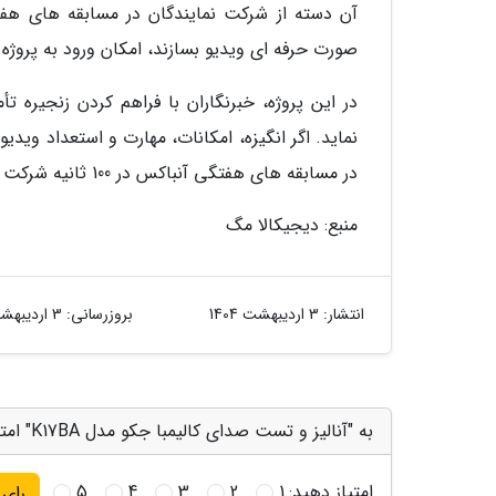
صورت حرفه ای ویدیو بسازند، امکان ورود به پروژه خ
در این پروژه، خبرنگاران با فراهم کردن زنجیره
نماید. اگر انگیزه، امکانات، مهارت و استعداد ویدیو
در مسابقه های هفتگی آنباکس در 100 ثانیه شرکت کنید. ما همه ویدیوها را آنالیز و استعدادها را شناسایی می کنیم.
منبع: دیجیکالا مگ
انتشار:
3 اردیبهشت 1404
بروزرسانی:
3 اردیبهشت 1404
به "آنالیز و تست صدای کالیمبا جکو مدل K17BA" امتیاز دهید
امتیاز دهید:
1
2
3
4
5
رای