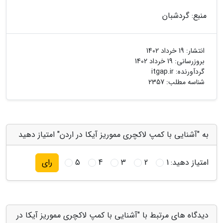
منبع: گردشبان
انتشار:
19 خرداد 1402
بروزرسانی:
19 خرداد 1402
گردآورنده:
itgap.ir
شناسه مطلب: 2357
به "آشنایی با کمپ لاکچری مموریز آیکا در اردن" امتیاز دهید
امتیاز دهید:
1
2
3
4
5
رای
دیدگاه های مرتبط با "آشنایی با کمپ لاکچری مموریز آیکا در