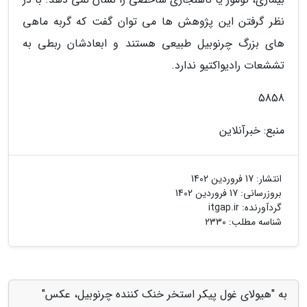
نظر گرفتن این پژوهش ها می توان گفت که گربه ماهی
های بزرگ چرنوبیل طبیعی هستند و ابعادشان ربطی به
تششعات رادیواکتیو ندارد.
5858
منبع: خبرآنلاین
انتشار:
17 فروردین 1402
بروزرسانی:
17 فروردین 1402
گردآورنده:
itgap.ir
شناسه مطلب: 2330
به "هیولای غول پیکر استخر خنک کننده چرنوبیل، عکس"