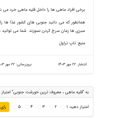
برخی افراد ماهی ها را داخل قلیه ماهی خرد می نم
همانطور که می دانید جنوبی های کشور غذا ها ر
سبزی ها زمان سرخ کردن نسوزند. شما می توانید س
منبع: تاپ تراول
انتشار:
22 مهر 1403
بروزرسانی:
22 مهر 1403
به "قلیه ماهی ، معروف ترین خورشت جنوبی" امتیاز 
امتیاز دهید:
1
2
3
4
5
رای