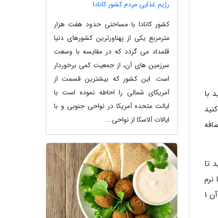
رژیم غذایی مردم کشور کانادا
کشور کانادا با مساحتی حدود هفت هزار
مترمربع یکی از پهناورترین کشورهای دنیا
قلمداد می گردد که در مقایسه با وسعت
سرزمین های آن، از جمعیت کمی برخوردار
است. این کشور که بیشترین قسمت از
آمریکای شمالی را احاطه نموده است با
 با
ایالت متحده آمریکا در نواحی جنوبی و با
نید
ایالات آلاسکا از نواحی...
افه
 تا
نرم
شوند سپس آن ها را از صافی عبور بدهید اگر دوست داشتید آب آن لعاب دار باشد زمانی که آب تمرهندی خنک شد به آن 1