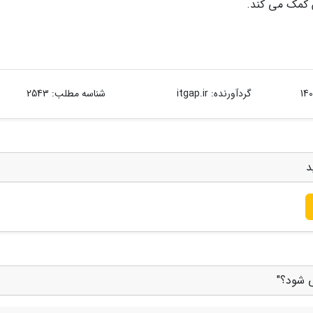
ن کمک می کند.
گردآورنده:
itgap.ir
شناسه مطلب: 2543
د
ی شود؟"