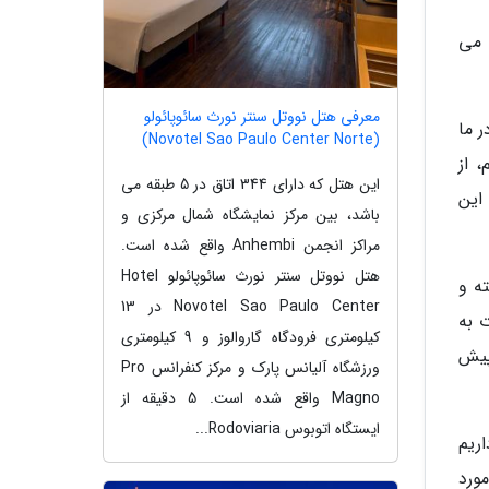
 می
معرفی هتل نووتل سنتر نورث سائوپائولو
 ما
(Novotel Sao Paulo Center Norte)
 از
این هتل که دارای 344 اتاق در 5 طبقه می
این
باشد، بین مرکز نمایشگاه شمال مرکزی و
مراکز انجمن Anhembi واقع شده است.
هتل نووتل سنتر نورث سائوپائولو Hotel
ه و
Novotel Sao Paulo Center در 13
 به
کیلومتری فرودگاه گاروالوز و 9 کیلومتری
 پیش
ورزشگاه آلیانس پارک و مرکز کنفرانس Pro
Magno واقع شده است. 5 دقیقه از
ایستگاه اتوبوس Rodoviaria...
ریم
ورد