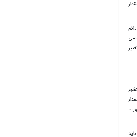
دار
دائم
وصی
ییر
شور
قدار
ریه
باید