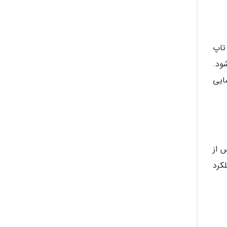
تاپ
ود.
ایی
 از
لکرد