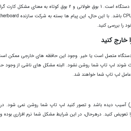
به عنوان مثال، بوق ممتد حاکی از مشکل در RAM دستگاه است. 1 بوق طولانی و 2 بوق کوتاه به معنای مشکل 
است. 5 بوق کوتاه نیز می تواند به معنای مشکل CPU باشد. با این حال، این پیام ه
 را بررسی کنید.
کنید که آیا هیچ CD و DVD و یا USB به دستگاه متصل است یا خیر. وجود این حافظه های خارجی ممکن ا
عث شوند لپ تاپ شما روشن نشود. البته مشکل های ناشی از وجود حا
 عامل لپ تاپ شما خواهند شد.
 آسیب دیده باشد و تصور کنید لپ تاپ شما روشن نمی شود. در 
ن را تعویض کنید. درهرحال، در این شرایط مشکل شما نرم افزاری بوده 