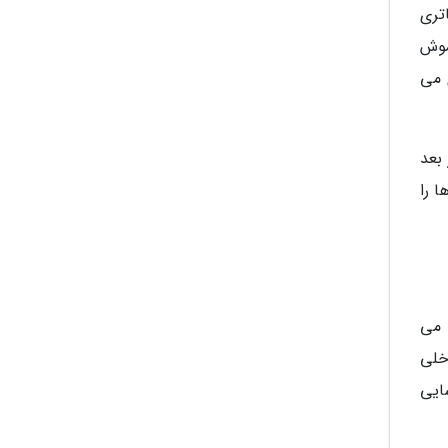
اتری
اموش
 می
بعد
ا را
 می
خلی
ایی