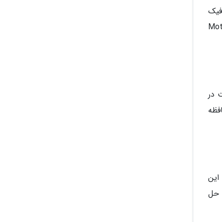
کارت گرافیک
ا بسته به شرکت سازنده Motherboard
ست در
فظه
این
و حل