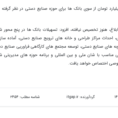
ن صنایع دستی گفت: تسهیلاتی معادل 60 میلیارد تومان از سوی بانک ها برای حوزه صنایع دستی در نظر گرف
 ابلاغ، هنوز تخصیص نیافته، افزود: تسهیلات بانک ها در پنج محور ش
، احداث مراکز طراحی و خانه های ترویج صنایع دستی، آماده ساز
زارچه های صنایع دستی، توسعه مجتمع های کارگاهی فراوریی صنایع د
 مناسب با شان ملی و بین المللی و برنامه حوزه های مدیریتی ش
صوصی اختصاص خواهد یافت.
گردآورنده:
itgap.ir
شناسه مطلب: 2454