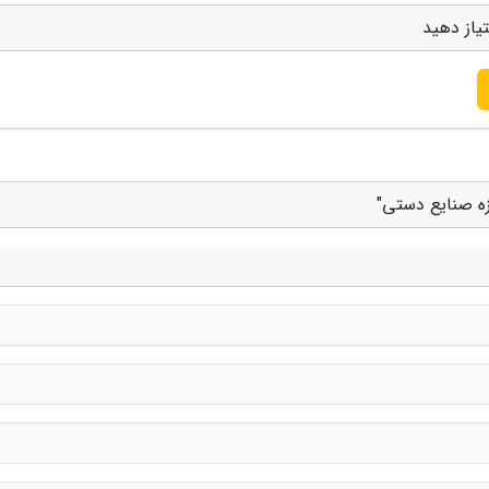
یاز دهید
زه صنایع دستی"