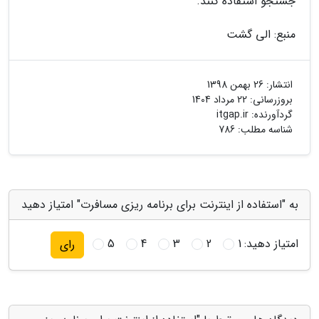
جستجو استفاده کنند.
منبع: الی گشت
انتشار:
26 بهمن 1398
بروزرسانی:
22 مرداد 1404
گردآورنده:
itgap.ir
شناسه مطلب: 786
به "استفاده از اینترنت برای برنامه ریزی مسافرت" امتیاز دهید
امتیاز دهید:
1
2
3
4
5
رای